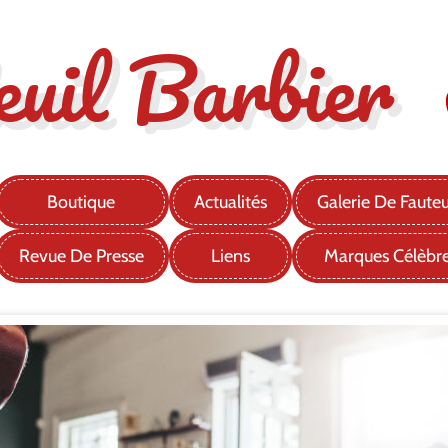
euil Barbier
Boutique
Actualités
Galerie De Fauteu
Revue De Presse
Liens
Marques Célèbr