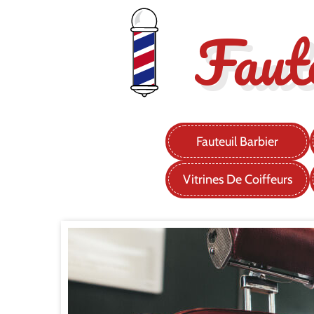
Faut
Fauteuil Barbier
Vitrines De Coiffeurs