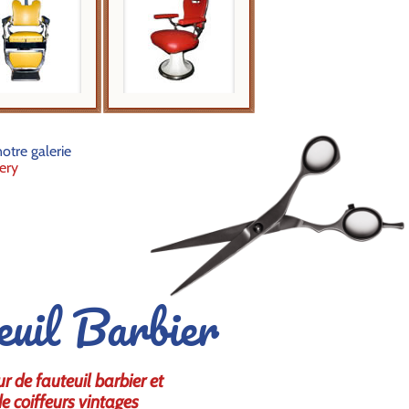
otre galerie
ery
euil Barbier
r de fauteuil barbier et
e coiffeurs vintages