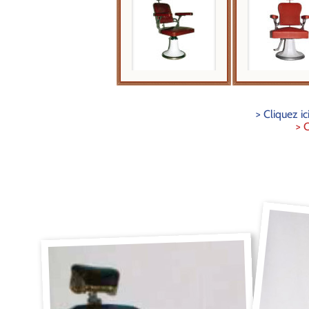
> Cliquez i
> 