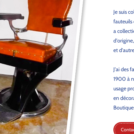
Je suis c
fauteuils
a collect
d'origine
et d'autr
J'ai des 
1900 à no
usage pro
en décor
Boutiqu
Conta